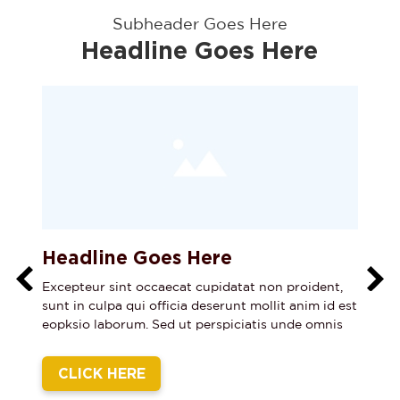
Subheader Goes Here
Headline Goes Here
Headline Goes Here
H
,
Excepteur sint occaecat cupidatat non proident,
Ex
est
sunt in culpa qui officia deserunt mollit anim id est
sun
s
eopksio laborum. Sed ut perspiciatis unde omnis
eo
CLICK HERE