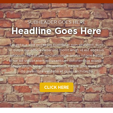
SUBHEADER GOES HERE
Headline Goes Here
Excepteur sint occaecat cupidatat non proident, sunt
in culpa qui officia deserunt mollit anim id est eopksio
laborum. Sed ut perspiciatis unde omnis istpoe natus
error sit voluptatem accusantium doloremque eopsloi
laudantium, totam rem aperiam, eaque ipsa quae ab
illo inventore veritatis et quasi architecto
CLICK HERE