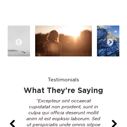
Testimonials
What They’re Saying
“Excepteur sint occaecat
cupidatat non proident, sunt in
cu
culpa qui officia deserunt mollit
cu
anim id est eopksio laborum. Sed
ani
ut perspiciatis unde omnis istpoe
ut 